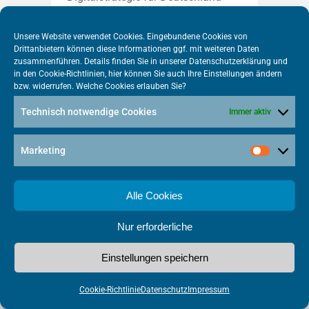
erarbeitet worden ist. Sie enthält
viele richtige Ziele, bleibt aber
Unsere Website verwendet Cookies. Eingebundene Cookies von
hinsichtlich des erforderlichen
Drittanbietern können diese Informationen ggf. mit weiteren Daten
zusammenführen. Details finden Sie in unserer
Drucks auf die Umsetzung hinter
Datenschutzerklärung
und
in den
Cookie-Richtlinien
, hier können Sie auch Ihre Einstellungen ändern
den Erwartungen zurück. Die
bzw. widerrufen. Welche Cookies erlauben Sie?
Vorschläge, was erforderlich...
Technisch notwendige Cookies
Immer aktiv
weiterlesen
Marketing
Alle Cookies
Bundesnetzagentur
Nur erforderliche
zu
Einstellungen speichern
„erschwinglichen
Cookie-Richtlinie
Datenschutz
Impressum
Preisen“ – VATM: