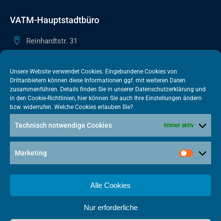
VATM-Hauptstadtbüro
Reinhardtstr. 31
10117 Berlin
+49 30 505615-38
Unsere Website verwendet Cookies. Eingebundene Cookies von
Drittanbietern können diese Informationen ggf. mit weiteren Daten
berlin@vatm.de
zusammenführen. Details finden Sie in unserer
Datenschutzerklärung
und
in den
Cookie-Richtlinien
, hier können Sie auch Ihre Einstellungen ändern
bzw. widerrufen. Welche Cookies erlauben Sie?
VATM-Büro Brüssel
Technisch notwendige Cookies
Immer aktiv
„House of Competition“ Rue de Trèves 49-51
1040 Brüssel · BELGIEN
Marketing
+32 2 446 00 77
vatm@vatm.de
Alle Cookies
Nur erforderliche