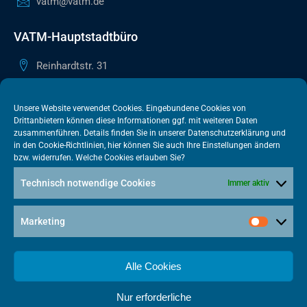
vatm@vatm.de
VATM-Hauptstadtbüro
Reinhardtstr. 31
10117 Berlin
+49 30 505615-38
Unsere Website verwendet Cookies. Eingebundene Cookies von
Drittanbietern können diese Informationen ggf. mit weiteren Daten
berlin@vatm.de
zusammenführen. Details finden Sie in unserer
Datenschutzerklärung
und
in den
Cookie-Richtlinien
, hier können Sie auch Ihre Einstellungen ändern
bzw. widerrufen. Welche Cookies erlauben Sie?
VATM-Büro Brüssel
Technisch notwendige Cookies
Immer aktiv
„House of Competition“ Rue de Trèves 49-51
1040 Brüssel · BELGIEN
Marketing
+32 2 446 00 77
vatm@vatm.de
Alle Cookies
Nur erforderliche