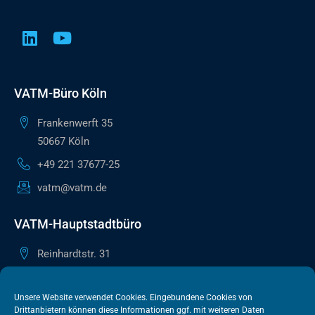
VATM-Büro Köln
Frankenwerft 35
50667 Köln
+49 221 37677-25
vatm@vatm.de
VATM-Hauptstadtbüro
Reinhardtstr. 31
10117 Berlin
+49 30 505615-38
Unsere Website verwendet Cookies. Eingebundene Cookies von
Drittanbietern können diese Informationen ggf. mit weiteren Daten