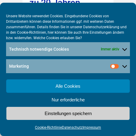
zu 20 Jahren
Bundesnetzagentur
Unsere Website verwendet Cookies. Eingebundene Cookies von
VATM-Pressestatement zu 20
Drittanbietern können diese Informationen ggf. mit weiteren Daten
zusammenführen. Details finden Sie in unserer
Datenschutzerklärung
und
Jahren Bundesnetzagentur Zum
in den
Cookie-Richtlinien
, hier können Sie auch Ihre Einstellungen ändern
Jubiläum der Bundesnetzagentur
bzw. widerrufen. Welche Cookies erlauben Sie?
übermitteln wir Ihnen folgendes
Technisch notwendige Cookies
Immer aktiv
Pressestatement von Martin Witt,
Präsident des VATM: „Der VATM
gratuliert dem Präsidenten der
Marketing
Bundesnetzagentur Jochen
Homann, seinen Vorgängern sowie
Alle Cookies
den Mitarbeiterinnen und
Mitarbeitern. Die
Nur erforderliche
Regulierungsbehörde hat mit
großem Engagement den
Einstellungen speichern
Wettbewerb auf dem deutschen...
Cookie-Richtlinie
Datenschutz
Impressum
weiterlesen