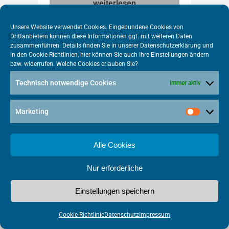
weiterlesen
Unsere Website verwendet Cookies. Eingebundene Cookies von
Drittanbietern können diese Informationen ggf. mit weiteren Daten
zusammenführen. Details finden Sie in unserer
Datenschutzerklärung
und
in den
Cookie-Richtlinien
, hier können Sie auch Ihre Einstellungen ändern
bzw. widerrufen. Welche Cookies erlauben Sie?
Champions-
Technisch notwendige Cookies
Immer aktiv
League-Finale
sorgt für
Marketing
Datenrekord: O2
Netz durchbricht
Alle Cookies
Schallmauer von
Nur erforderliche
einer Million
Gigabyte pro
Einstellungen speichern
Stunde
Cookie-Richtlinie
Datenschutz
Impressum
O2 Telefónica hat einen neuen