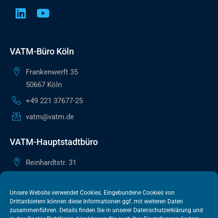
VATM-Büro Köln
Frankenwerft 35
50667 Köln
+49 221 37677-25
vatm@vatm.de
VATM-Hauptstadtbüro
Reinhardtstr. 31
10117 Berlin
+49 30 505615-38
Unsere Website verwendet Cookies. Eingebundene Cookies von
Drittanbietern können diese Informationen ggf. mit weiteren Daten
berlin@vatm.de
zusammenführen. Details finden Sie in unserer
Datenschutzerklärung
und