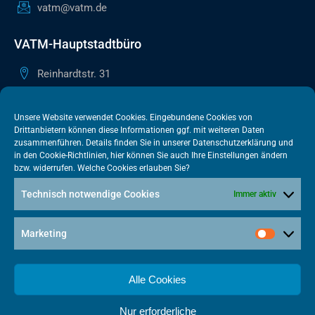
vatm@vatm.de
VATM-Hauptstadtbüro
Reinhardtstr. 31
10117 Berlin
+49 30 505615-38
Unsere Website verwendet Cookies. Eingebundene Cookies von
Drittanbietern können diese Informationen ggf. mit weiteren Daten
berlin@vatm.de
zusammenführen. Details finden Sie in unserer
Datenschutzerklärung
und
in den
Cookie-Richtlinien
, hier können Sie auch Ihre Einstellungen ändern
bzw. widerrufen. Welche Cookies erlauben Sie?
VATM-Büro Brüssel
Technisch notwendige Cookies
Immer aktiv
„House of Competition“ Rue de Trèves 49-51
1040 Brüssel · BELGIEN
Marketing
+32 2 446 00 77
vatm@vatm.de
Alle Cookies
Nur erforderliche