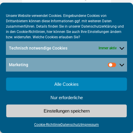
die Konnektivität für Menschen, die
jenseits der Glasfaser-
Unsere Website verwendet Cookies. Eingebundene Cookies von
Ausbaugebiete leben und arbeiten
Drittanbietern können diese Informationen ggf. mit weiteren Daten
[caption id="attachment_24288"
zusammenführen. Details finden Sie in unserer
Datenschutzerklärung
und
in den
Cookie-Richtlinien
, hier können Sie auch Ihre Einstellungen ändern
align="aligncenter" width="507"]
bzw. widerrufen. Welche Cookies erlauben Sie?
Photo credit: (Shutterstock)
[/caption] Paris, 23. November 2020
Technisch notwendige Cookies
Immer aktiv
– Eutelsat Communications’
(Euronext Paris: ETL) nutzt den in
Marketing
den Betrieb genommenen...
Alle Cookies
weiterlesen
Nur erforderliche
Einstellungen speichern
Glasfaser für alle –
Cookie-Richtlinie
Datenschutz
Impressum