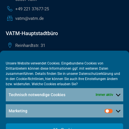
+49 221 37677-25
vatm@vatm.de
VATM-Hauptstadtbüro
Reinhardtstr. 31
10117 Berlin
+49 30 505615-38
Unsere Website verwendet Cookies. Eingebundene Cookies von
Drittanbietern können diese Informationen ggf. mit weiteren Daten
berlin@vatm.de
zusammenführen. Details finden Sie in unserer
Datenschutzerklärung
und
in den
Cookie-Richtlinien
, hier können Sie auch Ihre Einstellungen ändern
bzw. widerrufen. Welche Cookies erlauben Sie?
VATM-Büro Brüssel
Technisch notwendige Cookies
Immer aktiv
„House of Competition“ Rue de Trèves 49-51
1040 Brüssel · BELGIEN
Marketing
+32 2 446 00 77
vatm@vatm.de