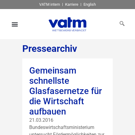
VATM intern
Karriere
English
Pressearchiv
Gemeinsam
schnellste
Glasfasernetze für
die Wirtschaft
aufbauen
21.03.2016
Bundeswirtschaftsministerium
untersucht Fördermöglichkeiten zur