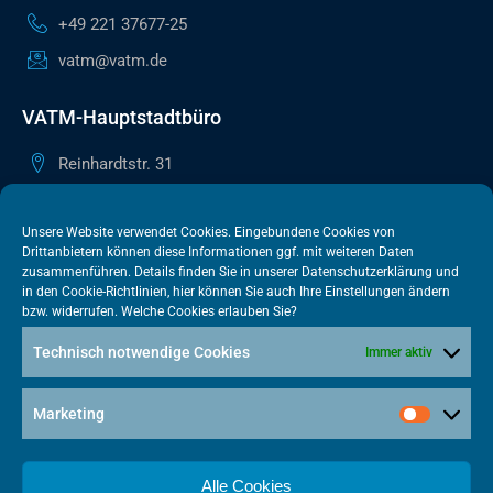
+49 221 37677-25
vatm@vatm.de
VATM-Hauptstadtbüro
Reinhardtstr. 31
10117 Berlin
+49 30 505615-38
Unsere Website verwendet Cookies. Eingebundene Cookies von
Drittanbietern können diese Informationen ggf. mit weiteren Daten
berlin@vatm.de
zusammenführen. Details finden Sie in unserer
Datenschutzerklärung
und
in den
Cookie-Richtlinien
, hier können Sie auch Ihre Einstellungen ändern
bzw. widerrufen. Welche Cookies erlauben Sie?
VATM-Büro Brüssel
Technisch notwendige Cookies
Immer aktiv
„House of Competition“ Rue de Trèves 49-51
1040 Brüssel · BELGIEN
Marketing
+32 2 446 00 77
vatm@vatm.de
Alle Cookies