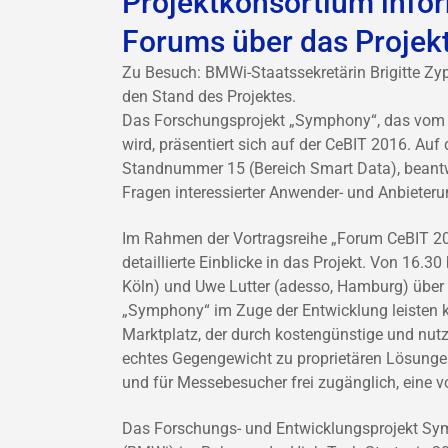
Projektkonsortium info
Forums über das Projek
Zu Besuch: BMWi-Staatssekretärin Brigitte Zy
den Stand des Projektes.
Das Forschungsprojekt „Symphony“, das vom B
wird, präsentiert sich auf der CeBIT 2016. Au
Standnummer 15 (Bereich Smart Data), beantwo
Fragen interessierter Anwender- und Anbieter
Im Rahmen der Vortragsreihe „Forum CeBIT 
detaillierte Einblicke in das Projekt. Von 16.
Köln) und Uwe Lutter (adesso, Hamburg) über 
„Symphony“ im Zuge der Entwicklung leisten k
Marktplatz, der durch kostengünstige und nutzer
echtes Gegengewicht zu proprietären Lösungen
und für Messebesucher frei zugänglich, eine v
Das Forschungs- und Entwicklungsprojekt Sy