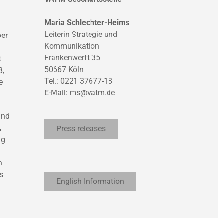
Maria Schlechter-Heims
Leiterin Strategie und
ber
Kommunikation
Frankenwerft 35
t
50667 Köln
8,
Tel.: 0221 37677-18
e
E-Mail:
ms@vatm.de
and
,
Press releases
ag
n
s
English Information