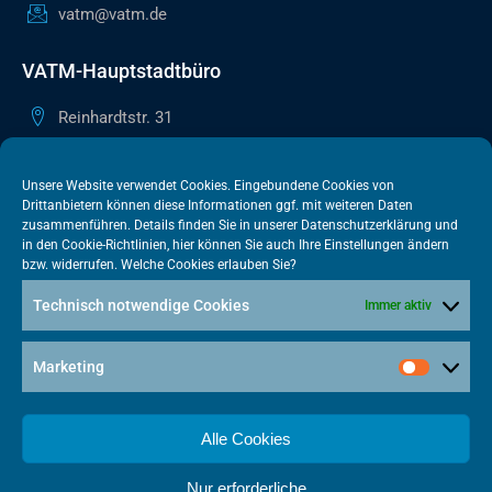
vatm@vatm.de
VATM-Hauptstadtbüro
Reinhardtstr. 31
10117 Berlin
+49 30 505615-38
Unsere Website verwendet Cookies. Eingebundene Cookies von
Drittanbietern können diese Informationen ggf. mit weiteren Daten
berlin@vatm.de
zusammenführen. Details finden Sie in unserer
Datenschutzerklärung
und
in den
Cookie-Richtlinien
, hier können Sie auch Ihre Einstellungen ändern
bzw. widerrufen. Welche Cookies erlauben Sie?
VATM-Büro Brüssel
Technisch notwendige Cookies
Immer aktiv
„House of Competition“ Rue de Trèves 49-51
1040 Brüssel · BELGIEN
Marketing
+32 2 446 00 77
vatm@vatm.de
Alle Cookies
Nur erforderliche