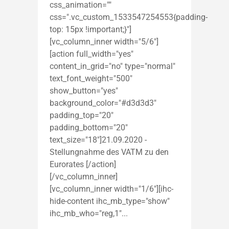
css_animation=""
css=".vc_custom_1533547254553{padding-
top: 15px !important;}"]
[vc_column_inner width="5/6"]
[action full_width="yes"
content_in_grid="no" type="normal"
text_font_weight="500"
show_button="yes"
background_color="#d3d3d3"
padding_top="20"
padding_bottom="20"
text_size="18"]21.09.2020 -
Stellungnahme des VATM zu den
Eurorates [/action]
[/vc_column_inner]
[vc_column_inner width="1/6"][ihc-
hide-content ihc_mb_type="show"
ihc_mb_who="reg,1"...