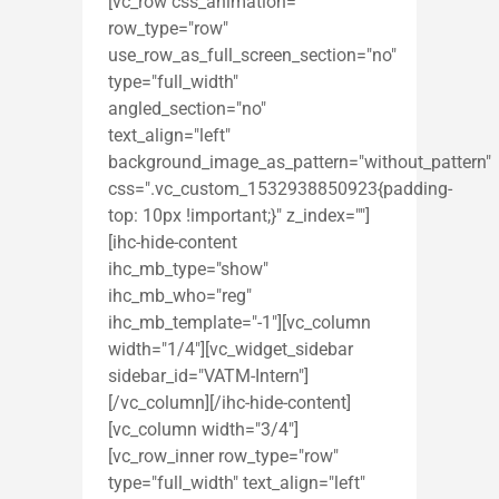
[vc_row css_animation=""
row_type="row"
use_row_as_full_screen_section="no"
type="full_width"
angled_section="no"
text_align="left"
background_image_as_pattern="without_pattern"
css=".vc_custom_1532938850923{padding-
top: 10px !important;}" z_index=""]
[ihc-hide-content
ihc_mb_type="show"
ihc_mb_who="reg"
ihc_mb_template="-1"][vc_column
width="1/4"][vc_widget_sidebar
sidebar_id="VATM-Intern"]
[/vc_column][/ihc-hide-content]
[vc_column width="3/4"]
[vc_row_inner row_type="row"
type="full_width" text_align="left"