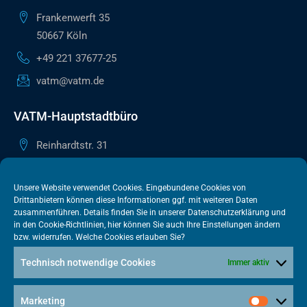
Frankenwerft 35
50667 Köln
+49 221 37677-25
vatm@vatm.de
VATM-Hauptstadtbüro
Reinhardtstr. 31
10117 Berlin
+49 30 505615-38
Unsere Website verwendet Cookies. Eingebundene Cookies von
Drittanbietern können diese Informationen ggf. mit weiteren Daten
berlin@vatm.de
zusammenführen. Details finden Sie in unserer
Datenschutzerklärung
und
in den
Cookie-Richtlinien
, hier können Sie auch Ihre Einstellungen ändern
bzw. widerrufen. Welche Cookies erlauben Sie?
VATM-Büro Brüssel
Technisch notwendige Cookies
Immer aktiv
„House of Competition“ Rue de Trèves 49-51
1040 Brüssel · BELGIEN
Marketing