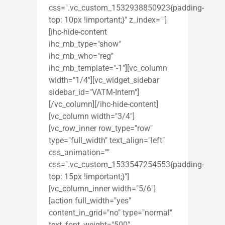
css=".vc_custom_1532938850923{padding-
top: 10px !important;}" z_index=""]
[ihc-hide-content
ihc_mb_type="show"
ihc_mb_who="reg"
ihc_mb_template="-1"][vc_column
width="1/4"][vc_widget_sidebar
sidebar_id="VATM-Intern"]
[/vc_column][/ihc-hide-content]
[vc_column width="3/4"]
[vc_row_inner row_type="row"
type="full_width" text_align="left"
css_animation=""
css=".vc_custom_1533547254553{padding-
top: 15px !important;}"]
[vc_column_inner width="5/6"]
[action full_width="yes"
content_in_grid="no" type="normal"
text_font_weight="500"