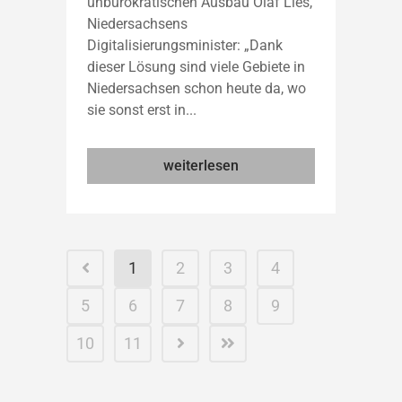
unbürokratischen Ausbau Olaf Lies,
Niedersachsens
Digitalisierungsminister: „Dank
dieser Lösung sind viele Gebiete in
Niedersachsen schon heute da, wo
sie sonst erst in...
weiterlesen
1
2
3
4
5
6
7
8
9
10
11