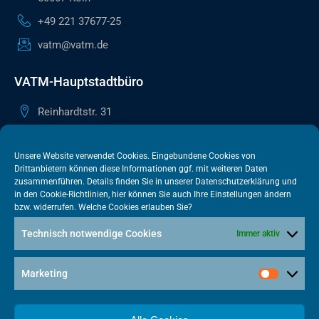
+49 221 37677-25
vatm@vatm.de
VATM-Hauptstadtbüro
Reinhardtstr. 31
10117 Berlin
+49 30 505615-38
Unsere Website verwendet Cookies. Eingebundene Cookies von
Drittanbietern können diese Informationen ggf. mit weiteren Daten
berlin@vatm.de
zusammenführen. Details finden Sie in unserer
Datenschutzerklärung
und
in den
Cookie-Richtlinien
, hier können Sie auch Ihre Einstellungen ändern
bzw. widerrufen. Welche Cookies erlauben Sie?
VATM-Büro Brüssel
Technisch notwendige Cookies
Immer aktiv
„House of Competition“ Rue de Trèves 49-51
1040 Brüssel · BELGIEN
Marketing
+32 2 446 00 77
vatm@vatm.de