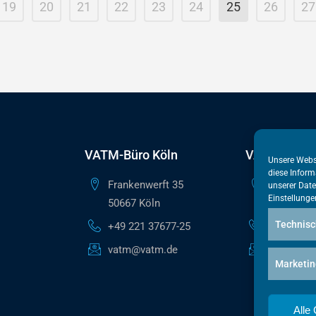
19
20
21
22
23
24
25
26
27
VATM-Büro Köln
VATM-Haupt
Unsere Webs
diese Inform
Frankenwerft 35
Reinhardts
unserer
Date
Einstellunge
50667 Köln
10117 Ber
Technisc
+49 221 37677-25
+49 30 50
vatm@vatm.de
berlin@va
Marketin
Alle