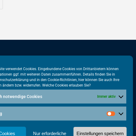
stadtbüro
VATM-Büro Brüssel
ite verwendet Cookies. Eingebundene Cookies von Drittanbietern können
ationen ggf. mit weiteren Daten zusammenführen. Details finden Sie in
tr. 31
„House of Competition“
nschutzerklärung
und in den
Cookie-Richtlinien
, hier können Sie auch Ihre
n ändern bzw. widerrufen. Welche Cookies erlauben Sie?
lin
Rue de Trèves 49-51
1040 Brüssel · BELGIEN
h notwendige Cookies
Immer aktiv
5615-38
+32 2 446 00 77
tm.de
g
vatm@vatm.de
 Cookies
Nur erforderliche
Einstellungen speichern