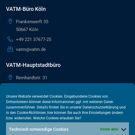
VATM-Büro Köln
Frankenwerft 35
50667 Köln
+49 221 37677-25
vatm@vatm.de
VATM-Hauptstadtbüro
Reinhardtstr. 31
10117 Berlin
+49 30 505615-38
Unsere Website verwendet Cookies. Eingebundene Cookies von
Drittanbietern können diese Informationen ggf. mit weiteren Daten
berlin@vatm.de
zusammenführen. Details finden Sie in unserer
Datenschutzerklärung
und
in den
Cookie-Richtlinien
, hier können Sie auch Ihre Einstellungen ändern
bzw. widerrufen. Welche Cookies erlauben Sie?
VATM-Büro Brüssel
Technisch notwendige Cookies
Immer aktiv
„House of Competition“ Rue de Trèves 49-51