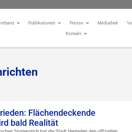
erband
Publikationen
Presse
Mediathek
Ve
Kontakt
richten
rrieden: Flächendeckende
rd bald Realität
schen Spatenstich hat die Stadt Herrieden den offiziellen