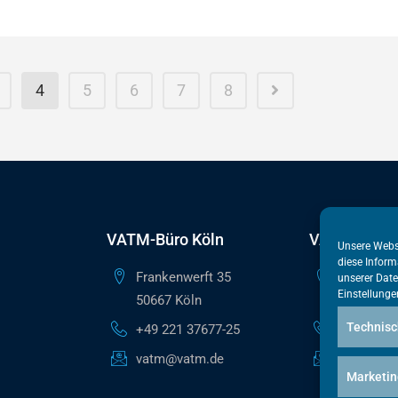
4
5
6
7
8
VATM-Büro Köln
VATM-Haupt
Unsere Webs
diese Inform
Frankenwerft 35
Reinhardts
unserer
Date
Einstellunge
50667 Köln
10117 Ber
Technisc
+49 221 37677-25
+49 30 50
vatm@vatm.de
berlin@va
Marketin