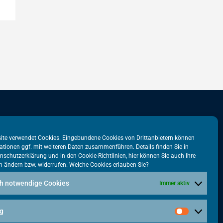
stadtbüro
VATM-Büro Brüssel
ite verwendet Cookies. Eingebundene Cookies von Drittanbietern können
ationen ggf. mit weiteren Daten zusammenführen. Details finden Sie in
tr. 31
„House of Competition“
nschutzerklärung
und in den
Cookie-Richtlinien
, hier können Sie auch Ihre
n ändern bzw. widerrufen. Welche Cookies erlauben Sie?
lin
Rue de Trèves 49-51
1040 Brüssel · BELGIEN
h notwendige Cookies
Immer aktiv
5615-38
+32 2 446 00 77
tm.de
g
vatm@vatm.de