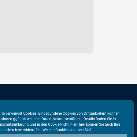
stadtbüro
VATM-Büro Brüssel
ite verwendet Cookies. Eingebundene Cookies von Drittanbietern können
ationen ggf. mit weiteren Daten zusammenführen. Details finden Sie in
tr. 31
„House of Competition“
nschutzerklärung
und in den
Cookie-Richtlinien
, hier können Sie auch Ihre
n ändern bzw. widerrufen. Welche Cookies erlauben Sie?
lin
Rue de Trèves 49-51