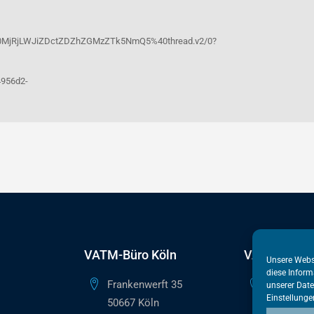
0MjRjLWJiZDctZDZhZGMzZTk5NmQ5%40thread.v2/0?
956d2-
VATM-Büro Köln
VATM-Haupt
Unsere Webs
diese Inform
Frankenwerft 35
Reinhardts
unserer
Date
Einstellunge
50667 Köln
10117 Ber