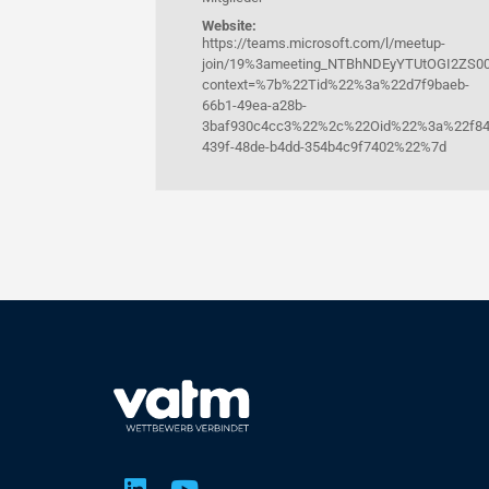
Website:
https://teams.microsoft.com/l/meetup-
join/19%3ameeting_NTBhNDEyYTUtOGI2ZS0
context=%7b%22Tid%22%3a%22d7f9baeb-
66b1-49ea-a28b-
3baf930c4cc3%22%2c%22Oid%22%3a%22f84
439f-48de-b4dd-354b4c9f7402%22%7d