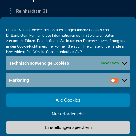
Reinhardtstr. 31
10117 Berlin
+49 30 505615-38
Unsere Website verwendet Cookies. Eingebundene Cookies von
Drittanbietern können diese Informationen ggf. mit weiteren Daten
berlin@vatm.de
zusammenführen. Details finden Sie in unserer
Datenschutzerklärung
und
in den
Cookie-Richtlinien
, hier können Sie auch Ihre Einstellungen ändern
bzw. widerrufen. Welche Cookies erlauben Sie?
VATM-Büro Brüssel
Technisch notwendige Cookies
Immer aktiv
„House of Competition“ Rue de Trèves 49-51
1040 Brüssel · BELGIEN
Marketing
+32 2 446 00 77
vatm@vatm.de
Alle Cookies
Nur erforderliche
Datenschutz
Impressum
Cookies
Einstellungen speichern