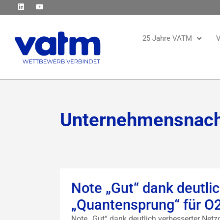
25 Jahre VATM
V
Unternehmensnach
Note „Gut“ dank deutlic
„Quantensprung“ für O
Note „Gut“ dank deutlich verbesserter Net