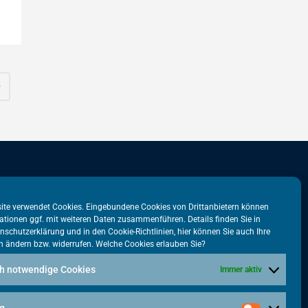
stadtbüro
VATM-Büro Brüssel
ite verwendet Cookies. Eingebundene Cookies von Drittanbietern können
ationen ggf. mit weiteren Daten zusammenführen. Details finden Sie in
tr. 31
„House of Competition“
nschutzerklärung
und in den
Cookie-Richtlinien
, hier können Sie auch Ihre
n ändern bzw. widerrufen. Welche Cookies erlauben Sie?
lin
Rue de Trèves 49-51
1040 Brüssel · BELGIEN
h notwendige Cookies
Immer aktiv
5615-38
+32 2 446 00 77
tm.de