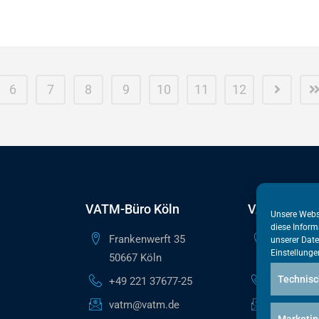
6
7
8
9
10
11
12
VATM-Büro Köln
VATM-Haupt
Unsere Webs
diese Inform
Frankenwerft 35
Reinhardts
unserer
Date
Einstellunge
50667 Köln
10117 Ber
Technisc
+49 221 37677-25
+49 30 50
vatm@vatm.de
berlin@va