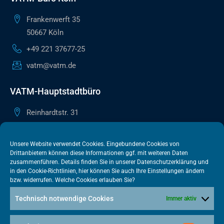
Frankenwerft 35
50667 Köln
+49 221 37677-25
vatm@vatm.de
VATM-Hauptstadtbüro
Reinhardtstr. 31
10117 Berlin
+49 30 505615-38
Unsere Website verwendet Cookies. Eingebundene Cookies von
Drittanbietern können diese Informationen ggf. mit weiteren Daten
berlin@vatm.de
zusammenführen. Details finden Sie in unserer
Datenschutzerklärung
und
in den
Cookie-Richtlinien
, hier können Sie auch Ihre Einstellungen ändern
bzw. widerrufen. Welche Cookies erlauben Sie?
VATM-Büro Brüssel
Technisch notwendige Cookies
Immer aktiv
„House of Competition“ Rue de Trèves 49-51
1040 Brüssel · BELGIEN