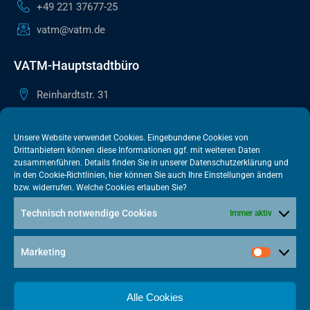
+49 221 37677-25
vatm@vatm.de
VATM-Hauptstadtbüro
Reinhardtstr. 31
10117 Berlin
+49 30 505615-38
Unsere Website verwendet Cookies. Eingebundene Cookies von
Drittanbietern können diese Informationen ggf. mit weiteren Daten
berlin@vatm.de
zusammenführen. Details finden Sie in unserer
Datenschutzerklärung
und
in den
Cookie-Richtlinien
, hier können Sie auch Ihre Einstellungen ändern
bzw. widerrufen. Welche Cookies erlauben Sie?
VATM-Büro Brüssel
Technisch notwendige Cookies
Immer aktiv
„House of Competition“ Rue de Trèves 49-51
1040 Brüssel · BELGIEN
Marketing
+32 2 446 00 77
vatm@vatm.de
Alle Cookies