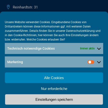
Reinhardtstr. 31
10117 Berlin
+49 30 505615-38
Unsere Website verwendet Cookies. Eingebundene Cookies von
Drittanbietern können diese Informationen ggf. mit weiteren Daten
berlin@vatm.de
zusammenführen. Details finden Sie in unserer
Datenschutzerklärung
und
in den
Cookie-Richtlinien
, hier können Sie auch Ihre Einstellungen ändern
bzw. widerrufen. Welche Cookies erlauben Sie?
VATM-Büro Brüssel
Technisch notwendige Cookies
Immer aktiv
„House of Competition“ Rue de Trèves 49-51
1040 Brüssel · BELGIEN
Marketing
+32 2 446 00 77
vatm@vatm.de
Alle Cookies
Nur erforderliche
Datenschutz
Impressum
Cookies
Einstellungen speichern