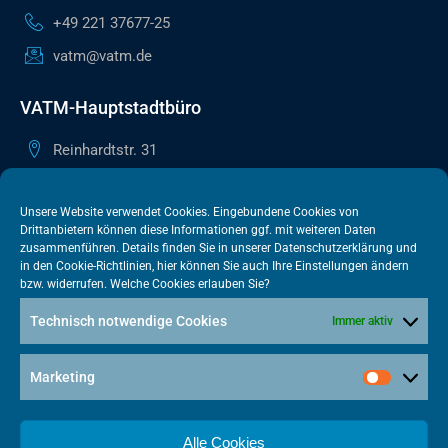
+49 221 37677-25
vatm@vatm.de
VATM-Hauptstadtbüro
Reinhardtstr. 31
10117 Berlin
+49 30 505615-38
Unsere Website verwendet Cookies. Eingebundene Cookies von
Drittanbietern können diese Informationen ggf. mit weiteren Daten
berlin@vatm.de
zusammenführen. Details finden Sie in unserer
Datenschutzerklärung
und
in den
Cookie-Richtlinien
, hier können Sie auch Ihre Einstellungen ändern
bzw. widerrufen. Welche Cookies erlauben Sie?
VATM-Büro Brüssel
Technisch notwendige Cookies
Immer aktiv
„House of Competition“ Rue de Trèves 49-51
1040 Brüssel · BELGIEN
Marketing
+32 2 446 00 77
vatm@vatm.de
Alle Cookies