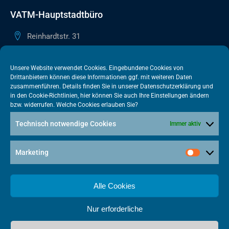
VATM-Hauptstadtbüro
Reinhardtstr. 31
10117 Berlin
+49 30 505615-38
Unsere Website verwendet Cookies. Eingebundene Cookies von
Drittanbietern können diese Informationen ggf. mit weiteren Daten
berlin@vatm.de
zusammenführen. Details finden Sie in unserer
Datenschutzerklärung
und
in den
Cookie-Richtlinien
, hier können Sie auch Ihre Einstellungen ändern
bzw. widerrufen. Welche Cookies erlauben Sie?
VATM-Büro Brüssel
Technisch notwendige Cookies
Immer aktiv
„House of Competition“ Rue de Trèves 49-51
1040 Brüssel · BELGIEN
Marketing
+32 2 446 00 77
vatm@vatm.de
Alle Cookies
Nur erforderliche
Datenschutz
Impressum
Cookies