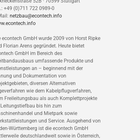
rkheckenstraße 52B · 70599 Stuttgart
l.: +49 (0)711 722 0989-0
Mail:
netzbau@econtech.info
w.econtech.info
e econtech GmbH wurde 2009 von Horst Ripke
d Florian Arens gegründet. Heute bietet
ontech GmbH im Bereich des
eitbandausbaus umfassende Produkte und
enstleistungen an – beginnend mit der
anung und Dokumentation von
ojektgebieten, diversen Alternativen
geverfahren wie dem Kabelpflugverfahren,
m Freileitungsbau als auch Komplettprojekte
 Leitungstiefbau bis hin zum
schinenhandel und Mietpark sowie
rkstattleistungen und Service. Ausgehend von
den-Württemberg ist die econtech GmbH
ttlerweile deutschlandweit sowie in Österreich,