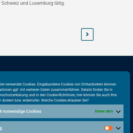
r Schweiz und Luxemburg tätig.
stadtbüro
VATM-Büro Brüssel
ite verwendet Cookies. Eingebundene Cookies von Drittanbietern können
ationen ggf. mit weiteren Daten zusammenführen. Details finden Sie in
tr. 31
„House of Competition“
nschutzerklärung
und in den
Cookie-Richtlinien
, hier können Sie auch Ihre
n ändern bzw. widerrufen. Welche Cookies erlauben Sie?
lin
Rue de Trèves 49-51
1040 Brüssel · BELGIEN
h notwendige Cookies
Immer aktiv
5615-38
+32 2 446 00 77
tm.de
g
vatm@vatm.de