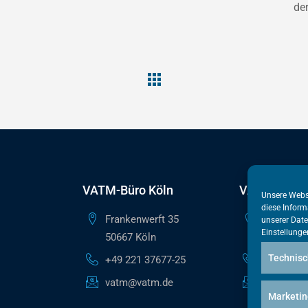
de
VATM-Büro Köln
VATM-Haupt
Unsere Webs
diese Inform
Frankenwerft 35
Reinhardts
unserer
Date
Einstellunge
50667 Köln
10117 Ber
Technisc
+49 221 37677-25
+49 30 50
vatm@vatm.de
berlin@va
Marketin