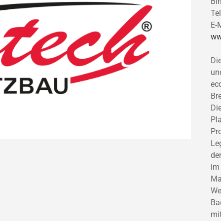
Bi
Te
E-
ww
Di
un
ec
Br
Di
Pl
Pr
Le
de
im
Ma
We
Ba
mi