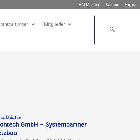
VATM intern
Karriere
English
ranstaltungen
Mitglieder
ntaktdaten
ontech GmbH – Systempartner
etzbau