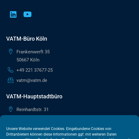
VATM-Büro Köln
Frankenwerft 35
50667 Köln
+49 221 37677-25
vatm@vatm.de
VATM-Hauptstadtbüro
Reinhardtstr. 31
10117 Berlin
+49 30 505615-38
Unsere Website verwendet Cookies. Eingebundene Cookies von
Drittanbietern können diese Informationen ggf. mit weiteren Daten
berlin@vatm.de