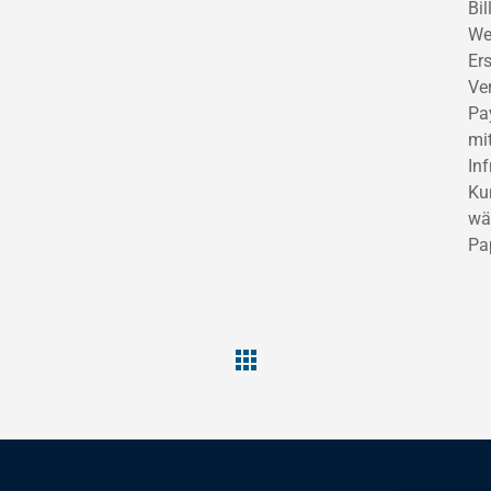
Bi
We
Er
Ver
Pa
mi
Inf
Ku
wä
Pa