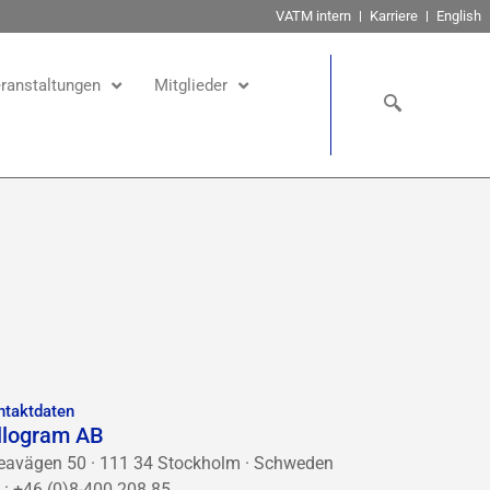
VATM intern
Karriere
English
ranstaltungen
Mitglieder
ntaktdaten
llogram AB
eavägen 50 · 111 34 Stockholm · Schweden
l.: +46 (0)8-400 208 85