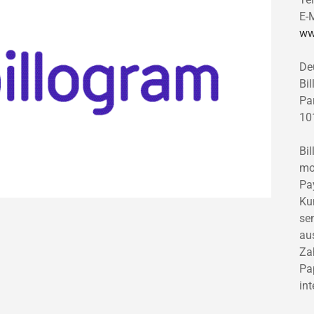
E-
ww
De
Bi
Pa
10
Bil
mo
Pa
Ku
sen
au
Za
Pa
int