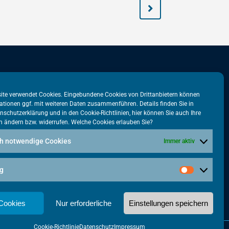
stadtbüro
VATM-Büro Brüssel
ite verwendet Cookies. Eingebundene Cookies von Drittanbietern können
ationen ggf. mit weiteren Daten zusammenführen. Details finden Sie in
tr. 31
„House of Competition“
nschutzerklärung
und in den
Cookie-Richtlinien
, hier können Sie auch Ihre
n ändern bzw. widerrufen. Welche Cookies erlauben Sie?
lin
Rue de Trèves 49-51
1040 Brüssel · BELGIEN
h notwendige Cookies
Immer aktiv
5615-38
+32 2 446 00 77
tm.de
g
vatm@vatm.de
 Cookies
Nur erforderliche
Einstellungen speichern
Cookie-Richtlinie
Datenschutz
Impressum