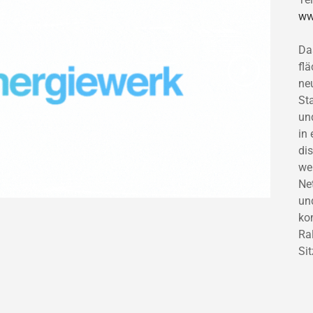
ww
Da
fl
ne
St
un
in
di
we
Ne
un
ko
Ra
Si