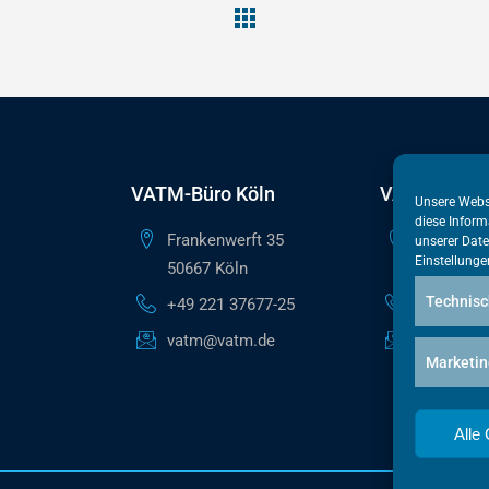
VATM-Büro Köln
VATM-Haupt
Unsere Webs
diese Inform
Frankenwerft 35
Reinhardts
unserer
Date
Einstellunge
50667 Köln
10117 Ber
Technisc
+49 221 37677-25
+49 30 50
vatm@vatm.de
berlin@va
Marketin
Alle