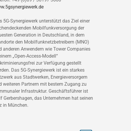
w.5gsynergiewerk.de
s 5G-Synergiewerk unterstützt das Ziel einer
ächendeckenden Mobilfunkversorgung der
uesten Generation in Deutschland, in dem
andorte den Mobilfunknetzbetreibern (MNO)
d anderen Anwendern wie Tower Companies
 einem „Open-Access-Modell“
skriminierungsfrei zur Verfügung gestellt
rden. Das 5G-Synergiewerk ist ein starkes
tzwerk aus Stadtwerken, Energieversorgern
d weiteren Partnern mit bestem Zugang zu
mmunaler Infrastruktur. Geschäftsführer ist
lf Gerbershagen, das Unternehmen hat seinen
tz in München.