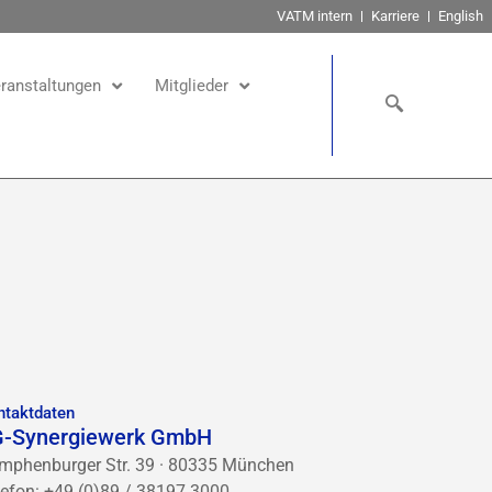
VATM intern
Karriere
English
ranstaltungen
Mitglieder
ntaktdaten
G-Synergiewerk GmbH
mphenburger Str. 39 · 80335 München
lefon: +49 (0)89 / 38197 3000