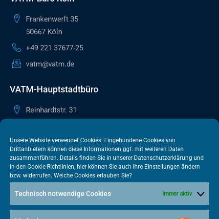
Frankenwerft 35
50667 Köln
+49 221 37677-25
vatm@vatm.de
VATM-Hauptstadtbüro
Reinhardtstr. 31
10117 Berlin
+49 30 505615-38
Unsere Website verwendet Cookies. Eingebundene Cookies von
Drittanbietern können diese Informationen ggf. mit weiteren Daten
berlin@vatm.de
zusammenführen. Details finden Sie in unserer
Datenschutzerklärung
und
in den
Cookie-Richtlinien
, hier können Sie auch Ihre Einstellungen ändern
bzw. widerrufen. Welche Cookies erlauben Sie?
VATM-Büro Brüssel
Technisch notwendige Cookies
Immer aktiv
„House of Competition“ Rue de Trèves 49-51
1040 Brüssel · BELGIEN