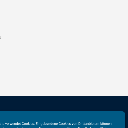
n
stadtbüro
VATM-Büro Brüssel
ite verwendet Cookies. Eingebundene Cookies von Drittanbietern können