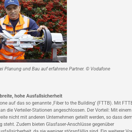
i Planung und Bau auf erfahrene Partner. © Vodafone
reite, hohe Ausfallsicherheit
ne auf das so genannte ‚Fiber to the Building‘ (FTTB). Mit FTT
an die Verteiler-Stationen angeschlossen. Der Vorteil: Mit einem
ite nicht mit anderen Unternehmen geteilt werden, so dass de
ng steht. Zudem bieten Glasfaser-Anschlüsse gegenüber
llsicherheit, da sie weniger störanfällig sind. Ein weiterer Vor