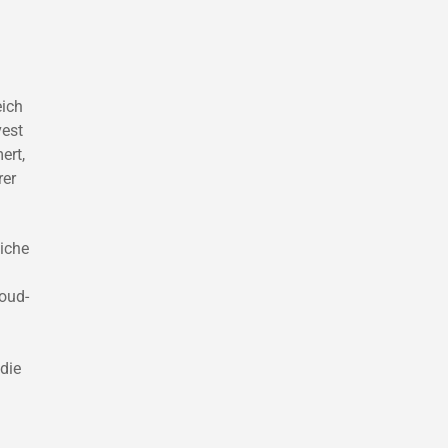
eich
est
ert,
rer
liche
loud-
 die