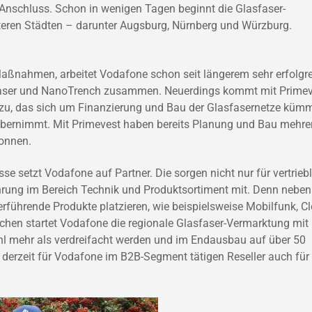
 Anschluss. Schon in wenigen Tagen beginnt die Glasfaser-
teren Städten – darunter Augsburg, Nürnberg und Würzburg.
ßnahmen, arbeitet Vodafone schon seit längerem sehr erfolgr
faser und NanoTrench zusammen. Neuerdings kommt mit Primev
nzu, das sich um Finanzierung und Bau der Glasfasernetze kümm
bernimmt. Mit Primevest haben bereits Planung und Bau mehre
gonnen.
e setzt Vodafone auf Partner. Die sorgen nicht nur für vertrieb
hrung im Bereich Technik und Produktsortiment mit. Denn neben
erführende Produkte platzieren, wie beispielsweise Mobilfunk, C
hen startet Vodafone die regionale Glasfaser-Vermarktung mit
ahl mehr als verdreifacht werden und im Endausbau auf über 50
er derzeit für Vodafone im B2B-Segment tätigen Reseller auch für