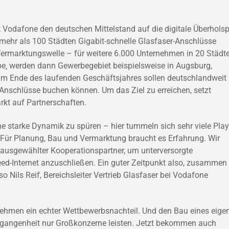
odafone den deutschen Mittelstand auf die digitale Überholsp
mehr als 100 Städten Gigabit-schnelle Glasfaser-Anschlüsse
 Vermarktungswelle – für weitere 6.000 Unternehmen in 20 Städt
 werden dann Gewerbegebiet beispielsweise in Augsburg,
 Ende des laufenden Geschäftsjahres sollen deutschlandweit
schlüsse buchen können. Um das Ziel zu erreichen, setzt
rkt auf Partnerschaften.
ine starke Dynamik zu spüren – hier tummeln sich sehr viele Play
 Für Planung, Bau und Vermarktung braucht es Erfahrung. Wir
usgewählter Kooperationspartner, um unterversorgte
d-Internet anzuschließen. Ein guter Zeitpunkt also, zusammen
 Nils Reif, Bereichsleiter Vertrieb Glasfaser bei Vodafone
nehmen ein echter Wettbewerbsnachteil. Und den Bau eines eige
ergangenheit nur Großkonzerne leisten. Jetzt bekommen auch