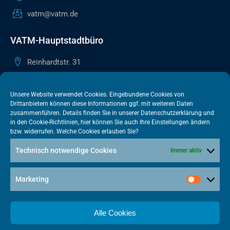
vatm@vatm.de
VATM-Hauptstadtbüro
Reinhardtstr. 31
10117 Berlin
+49 30 505615-38
Unsere Website verwendet Cookies. Eingebundene Cookies von
Drittanbietern können diese Informationen ggf. mit weiteren Daten
berlin@vatm.de
zusammenführen. Details finden Sie in unserer
Datenschutzerklärung
und
in den
Cookie-Richtlinien
, hier können Sie auch Ihre Einstellungen ändern
bzw. widerrufen. Welche Cookies erlauben Sie?
VATM-Büro Brüssel
Technisch notwendige Cookies
Immer aktiv
„House of Competition“ Rue de Trèves 49-51
1040 Brüssel · BELGIEN
Marketing
+32 2 446 00 77
vatm@vatm.de
Alle Cookies