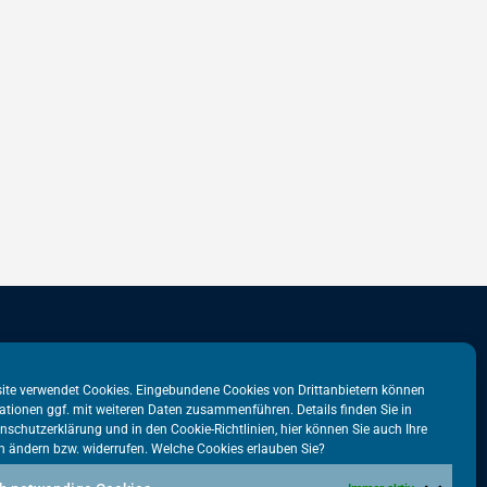
stadtbüro
VATM-Büro Brüssel
ite verwendet Cookies. Eingebundene Cookies von Drittanbietern können
ationen ggf. mit weiteren Daten zusammenführen. Details finden Sie in
tr. 31
„House of Competition“
nschutzerklärung
und in den
Cookie-Richtlinien
, hier können Sie auch Ihre
n ändern bzw. widerrufen. Welche Cookies erlauben Sie?
lin
Rue de Trèves 49-51
1040 Brüssel · BELGIEN