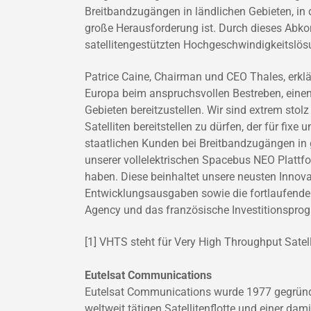
Breitbandzugängen in ländlichen Gebieten, in 
große Herausforderung ist. Durch dieses Abk
satellitengestützten Hochgeschwindigkeitslösu
Patrice Caine, Chairman und CEO Thales, erklär
Europa beim anspruchsvollen Bestreben, einen
Gebieten bereitzustellen. Wir sind extrem sto
Satelliten bereitstellen zu dürfen, der für fi
staatlichen Kunden bei Breitbandzugängen in 
unserer vollelektrischen Spacebus NEO Plattfo
haben. Diese beinhaltet unsere neusten Innov
Entwicklungsausgaben sowie die fortlaufende 
Agency und das französische Investitionspro
[1] VHTS steht für Very High Throughput Satell
Eutelsat Communications
Eutelsat Communications wurde 1977 gegründet 
weltweit tätigen Satellitenflotte und einer da