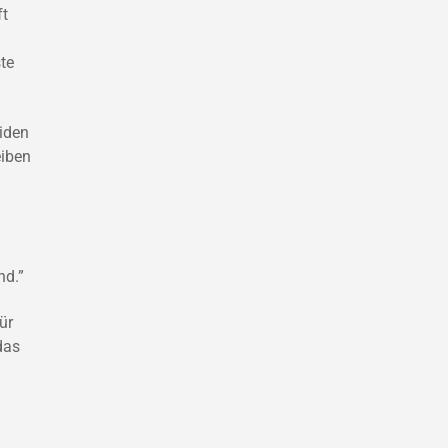
ft
te
iden
eiben
nd.”
ür
das