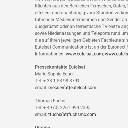
Klienten aus den Bereichen Fernsehen, Daten, 
effizient und unabhängig vom Standort zu kom
führender Medienunternehmen und Sender an üb
ausgerüstet oder an terrestrische TV-Netze a
sowie Niederlassungen und Teleports rund um 
die auf ihren jeweiligen Gebieten Fachleute si
Eutelsat Communications ist an der Euronext Pa
Informationen:
www.eutelsat.com
;
www.eutels
Pressekontakte Eutelsat
Marie-Sophie Ecuer
Tel: + 33 1 53 98 3791
email:
mecuer(at)eutelsat.com
Thomas Fuchs
Tel: + 49 (0) 2261 994 2395
email:
tfuchs(at)fuchsmc.com
Orange