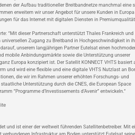
denen der Aufbau traditioneller Breitbandnetze manchmal eine 
ommen erweitern wir unser Angebot für unsere Kunden in Europa
ngen für das Internet mit digitalen Diensten in Premiumqualität
te: “Mit dieser Partnerschaft unterstützt Thales Frankreich und
 universellen Zugang zu Breitband in Hochgeschwindigkeit in i
lz darauf, unserem langjährigen Partner Eutelsat einen hochmode
xe und mobile Anbindungsmärkte sowie die Unterstützung unserer
ganz Europa konzipiert ist. Der Satellit KONNECT VHTS basiert 
rm und wird eine flexible und eine digitale VHTS Nutzlast an Bo
ationen, die wir im Rahmen unserer erhöhten Forschungs- und
staatliche Unterstützung durch die CNES, die European Space
gramm “Programme d’Investissements d’Avenir” entwickeln.“
ite
und ist einer der weltweit führenden Satellitenbetreiber. Mit e
mit verbundenen Infrastruktur am Boden unterstützt Eutelsat sein