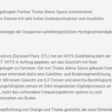
ngjährigem Partner Thales Alenia Space unterzeichnet
für Dienste mit sehr hohen Datendurchsätzen und staatliche
strategie der Gruppe bei satellitengestützten Hochgeschwindigke
cations (Euronext Paris: ETL) hat ein VHTS Satellitensystem der
 VHTS in Auftrag gegeben, um das Geschäft mit fixen
zeugen zu forcieren. Der von Thales Alenia Space gebaute Satel
bauer entwickelt dafür eine Satelliten- und Bodensegmentlösung, 
lt. Mit einem Gewicht von 6,3 Tonnen und einer Ka-Band-Kapazit
gsfähigsten jemals im Orbit eingesetzten Digitalprozessor an
 zu, nutzt das vorhandene Frequenzspektrum optimal zu und
 Netzwerken am Boden.
Verpflichtung von Orange und Thales gestartet, die zwei führend