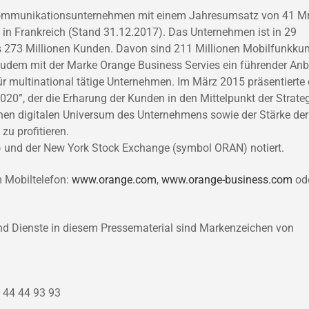
lekommunikationsunternehmen mit einem Jahresumsatz von 41 Mr
in Frankreich (Stand 31.12.2017). Das Unternehmen ist in 29
s 273 Millionen Kunden. Davon sind 211 Millionen Mobilfunkku
zudem mit der Marke Orange Business Servies ein führender Anb
r multinational tätige Unternehmen. Im März 2015 präsentierte 
020”, der die Erharung der Kunden in den Mittelpunkt der Strate
enen digitalen Universum des Unternehmens sowie der Stärke der
zu profitieren.
) und der New York Stock Exchange (symbol ORAN) notiert.
m Mobiltelefon:
www.orange.com
,
www.orange-business.com
od
nd Dienste in diesem Pressematerial sind Markenzeichen von
 44 44 93 93