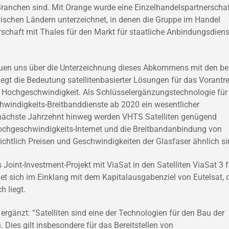
Branchen sind. Mit Orange wurde eine Einzelhandelspartnerscha
äischen Ländern unterzeichnet, in denen die Gruppe im Handel
rschaft mit Thales für den Markt für staatliche Anbindungsdiens
reuen uns über die Unterzeichnung dieses Abkommens mit den be
egt die Bedeutung satellitenbasierter Lösungen für das Vorantr
in Hochgeschwindigkeit. Als Schlüsselergänzungstechnologie für
hwindigkeits-Breitbanddienste ab 2020 ein wesentlicher
s nächste Jahrzehnt hinweg werden VHTS Satelliten genügend
Hochgeschwindigkeits-Internet und die Breitbandanbindung von
ichtlich Preisen und Geschwindigkeiten der Glasfaser ähnlich si
int-Investment-Projekt mit ViaSat in den Satelliten ViaSat 3 f
et sich im Einklang mit dem Kapitalausgabenziel von Eutelsat, 
h liegt.
gänzt: “Satelliten sind eine der Technologien für den Bau der
 Dies gilt insbesondere für das Bereitstellen von