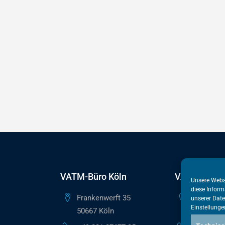
VATM-Büro Köln
VATM-Haupt
Unsere Webs
diese Inform
Frankenwerft 35
Reinhardts
unserer
Date
Einstellunge
50667 Köln
10117 Ber