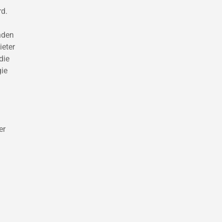
d.
nden
ieter
die
gie
er