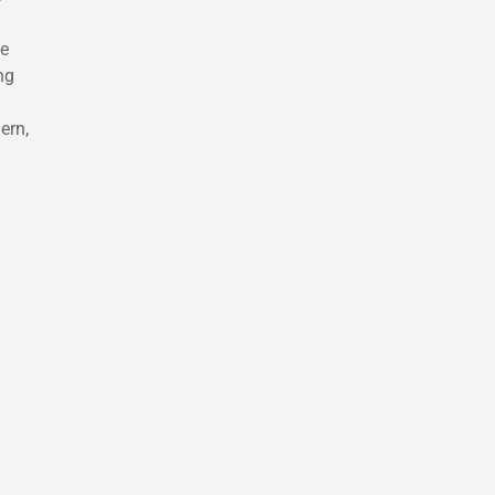
le
ng
ern,