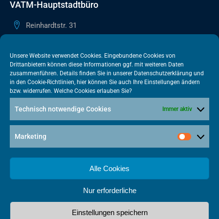
VATM-Hauptstadtbüro
Reinhardtstr. 31
10117 Berlin
+49 30 505615-38
Unsere Website verwendet Cookies. Eingebundene Cookies von
Drittanbietern können diese Informationen ggf. mit weiteren Daten
berlin@vatm.de
zusammenführen. Details finden Sie in unserer
Datenschutzerklärung
und
in den
Cookie-Richtlinien
, hier können Sie auch Ihre Einstellungen ändern
bzw. widerrufen. Welche Cookies erlauben Sie?
VATM-Büro Brüssel
Technisch notwendige Cookies
Immer aktiv
„House of Competition“ Rue de Trèves 49-51
1040 Brüssel · BELGIEN
Marketing
+32 2 446 00 77
vatm@vatm.de
Alle Cookies
Nur erforderliche
Datenschutz
Impressum
Cookies
Einstellungen speichern