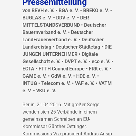
Pressemitteilung
von BEVH e. V. • BGA e. V. • BREKO e. V. •
BUGLAS e. V. • DDV e. V. • DER
MITTELSTANDSVERBUND • Deutscher
Bauernverband e. V. • Deutscher
LandFrauenverband e. V. • Deutscher
Landkreistag • Deutscher Städtetag • DIE
JUNGEN UNTERNEHMER • Digitale
Gesellschaft e. V. • DVPT e. V. • eco e. V. •
ECTA • FTTH Council Europe • FRK e. V. •
GAME e. V. • GdW e. V. • HDE e. V. •
INTUG • Telecom e. V. • VAF e. V. • VATM
e. V. • VKU e. V.
Berlin, 21.04.2016. Mit großer Sorge
wenden sich 25 Verbände in einem
gemeinsamen Schreiben an EU-
Kommissar Günther Oettinger,
Kommissions-Vizepräsident Andrus Ansip