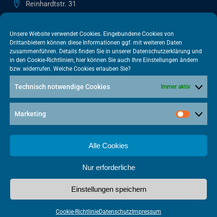
Reinhardtstr. 31
10117 Berlin
+49 30 505615-38
Unsere Website verwendet Cookies. Eingebundene Cookies von
Drittanbietern können diese Informationen ggf. mit weiteren Daten
berlin@vatm.de
zusammenführen. Details finden Sie in unserer
Datenschutzerklärung
und
in den
Cookie-Richtlinien
, hier können Sie auch Ihre Einstellungen ändern
bzw. widerrufen. Welche Cookies erlauben Sie?
VATM-Büro Brüssel
Technisch notwendige Cookies
Immer aktiv
„House of Competition“ Rue de Trèves 49-51
1040 Brüssel · BELGIEN
Marketing
+32 2 446 00 77
vatm@vatm.de
Alle Cookies
Nur erforderliche
Datenschutz
Impressum
Cookies
Einstellungen speichern
Made with
by Punktkom Werbeagentur
Cookie-Richtlinie
Datenschutz
Impressum