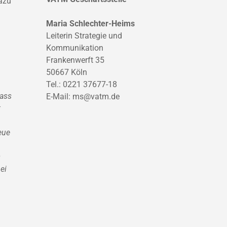
azu
Maria Schlechter-Heims
Leiterin Strategie und
Kommunikation
Frankenwerft 35
50667 Köln
Tel.: 0221 37677-18
dass
E-Mail:
ms@vatm.de
t
eue
s
ei