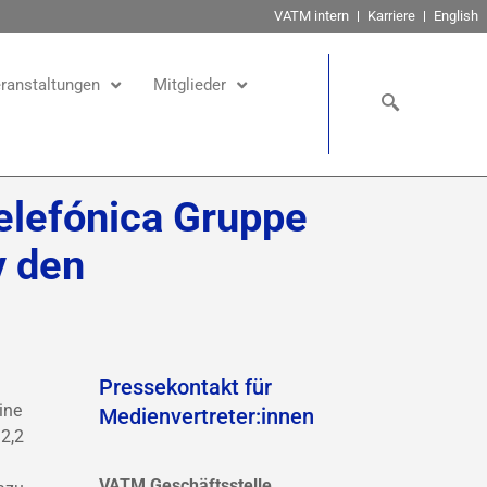
VATM intern
Karriere
English
ranstaltungen
Mitglieder
elefónica Gruppe
v den
Pressekontakt für
ine
Medienvertreter:innen
2,2
VATM Geschäftsstelle