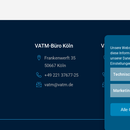
VATM-Büro Köln
VATM-Haupt
Unsere Webs
diese Inform
Frankenwerft 35
Reinhardts
unserer
Date
Einstellunge
50667 Köln
10117 Ber
Technisc
+49 221 37677-25
+49 30 50
vatm@vatm.de
berlin@va
Marketin
Alle