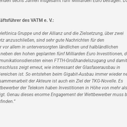
nden sechs Jahren insgesamt fünf Milliarden Euro betragen. D
äftsführer des VATM e. V.:
lefónica Gruppe und der Allianz und die Zielsetzung, über zwei
tz anzuschließen, sind sehr gute Nachrichten für den
 vor allem in unterversorgten ländlichen und halbländlichen
t neben den hohen geplanten fünf Milliarden Euro Investitionen, 
ommunikationsdiensten einen FTTH-Großhandelszugang und dami
chluss zeigt erneut, wie interessant der Glasfaserausbau in
Bereichen ist. So entstehen beim Gigabit-Ausbau immer wieder n
sammenarbeit der Akteure ist auch ein Ziel der TKG-Novelle. Es
tbewerber der Telekom haben Investitionen in Höhe von mehr al
digt. Genau dieses enorme Engagement der Wettbewerber muss b
finden.“