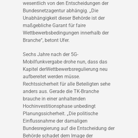
wesentlich von den En
t
scheidungen de
r
Bundesnetzagentur abhängig. „Die
Unabhängigkeit dieser Behörde ist der
maßgebliche Garant für faire
Wettbewerbsbedingungen innerhalb der
Branche“, betont Ufer.
S
echs Jahre nach der 5G-
Mobilfunkvergabe
droh
e
nun, dass
das
Kapitel
der
Wettbewerbsregulierung neu
aufbereitet werden
m
ü
ss
e
.
Rechtssicherheit für alle Beteiligten s
ehe
anders aus
. Gerade die TK-Branche
brauche in einer anhaltenden
Hochinvestitionsphase unbedingt
Planungssicherheit
.
„Die politische
Einflussnahme der damaligen
Bundesregierung auf die Entscheidung der
Behörde
schadet dem
Image der