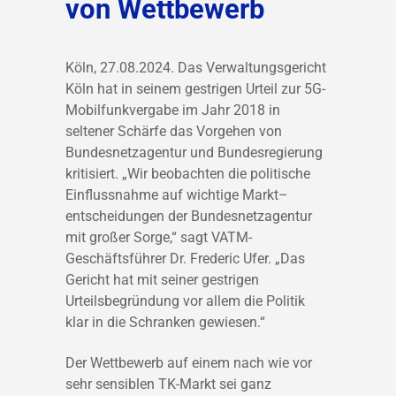
von Wettbewerb
Köln,
2
7
.0
8
.2024.
Das
Verwaltungsgericht
Köln
hat
in seinem gestrigen Urteil
z
ur
5G-
Mobilfunkvergabe im Jahr 2018
in
seltener Schärfe
das Vorgehen von
Bundesnetzagentur und Bundesregierung
kritisiert. „
Wir beobachten die politische
Einflussnahme auf wichtige Markt
–
entscheidungen der Bundesnetzagentur
mit großer Sorge,“ sagt VATM-
Geschäftsführer Dr
.
Frederic Ufer. „Das
Gericht hat mit seiner gestrigen
Urteilsbegründung
vor allem die
Politik
klar in die Schranken gewiesen.“
Der Wettbewerb auf einem nach wie vor
sehr sensiblen TK-Markt sei ganz