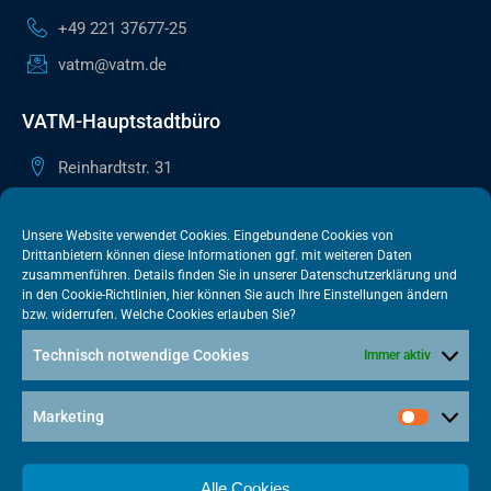
+49 221 37677-25
vatm@vatm.de
VATM-Hauptstadtbüro
Reinhardtstr. 31
10117 Berlin
+49 30 505615-38
Unsere Website verwendet Cookies. Eingebundene Cookies von
Drittanbietern können diese Informationen ggf. mit weiteren Daten
berlin@vatm.de
zusammenführen. Details finden Sie in unserer
Datenschutzerklärung
und
in den
Cookie-Richtlinien
, hier können Sie auch Ihre Einstellungen ändern
bzw. widerrufen. Welche Cookies erlauben Sie?
VATM-Büro Brüssel
Technisch notwendige Cookies
Immer aktiv
„House of Competition“ Rue de Trèves 49-51
1040 Brüssel · BELGIEN
Marketing
+32 2 446 00 77
vatm@vatm.de
Alle Cookies