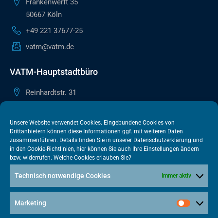
Frankenwerft 35
50667 Köln
+49 221 37677-25
vatm@vatm.de
VATM-Hauptstadtbüro
Reinhardtstr. 31
10117 Berlin
+49 30 505615-38
Unsere Website verwendet Cookies. Eingebundene Cookies von
Drittanbietern können diese Informationen ggf. mit weiteren Daten
berlin@vatm.de
zusammenführen. Details finden Sie in unserer
Datenschutzerklärung
und
in den
Cookie-Richtlinien
, hier können Sie auch Ihre Einstellungen ändern
bzw. widerrufen. Welche Cookies erlauben Sie?
VATM-Büro Brüssel
Technisch notwendige Cookies
Immer aktiv
„House of Competition“ Rue de Trèves 49-51
1040 Brüssel · BELGIEN
Marketing
+32 2 446 00 77