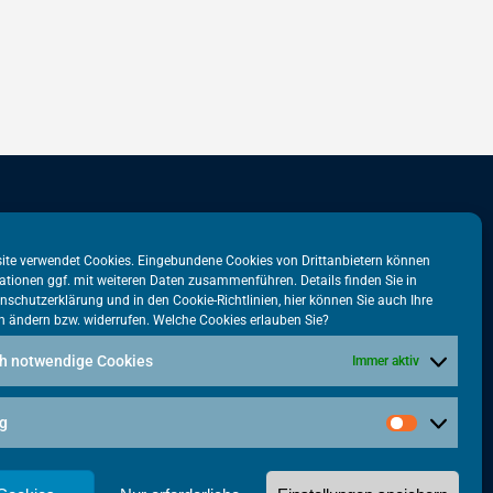
stadtbüro
VATM-Büro Brüssel
ite verwendet Cookies. Eingebundene Cookies von Drittanbietern können
ationen ggf. mit weiteren Daten zusammenführen. Details finden Sie in
tr. 31
„House of Competition“
nschutzerklärung
und in den
Cookie-Richtlinien
, hier können Sie auch Ihre
n ändern bzw. widerrufen. Welche Cookies erlauben Sie?
lin
Rue de Trèves 49-51
1040 Brüssel · BELGIEN
h notwendige Cookies
Immer aktiv
5615-38
+32 2 446 00 77
tm.de
g
vatm@vatm.de