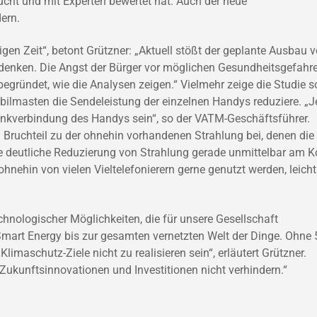
cht und mit Experten bewertet hat. Auch der neue
ern.
gen Zeit“, betont Grützner: „Aktuell stößt der geplante Ausbau 
enken. Die Angst der Bürger vor möglichen Gesundheitsgefahr
egründet, wie die Analysen zeigen.“ Vielmehr zeige die Studie s
ilmasten die Sendeleistung der einzelnen Handys reduziere. „J
Funkverbindung des Handys sein“, so der VATM-Geschäftsführer.
 Bruchteil zu der ohnehin vorhandenen Strahlung bei, denen die
e deutliche Reduzierung von Strahlung gerade unmittelbar am K
hnehin von vielen Vieltelefonierern gerne genutzt werden, leicht
echnologischer Möglichkeiten, die für unsere Gesellschaft
 Smart Energy bis zur gesamten vernetzten Welt der Dinge. Ohne
imaschutz-Ziele nicht zu realisieren sein“, erläutert Grützner.
Zukunftsinnovationen und Investitionen nicht verhindern.“