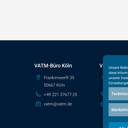
VATM-Büro Köln
VATM-Haupt
Unsere Webs
diese Inform
Frankenwerft 35
Reinhardts
unserer
Date
Einstellunge
50667 Köln
10117 Ber
Technisc
+49 221 37677-25
+49 30 50
vatm@vatm.de
berlin@va
Marketin