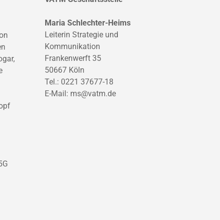
Maria Schlechter-Heims
Leiterin Strategie und
von
Kommunikation
en
Frankenwerft 35
ogar,
50667 Köln
e
Tel.: 0221 37677-18
E-Mail:
ms@vatm.de
opf
 5G