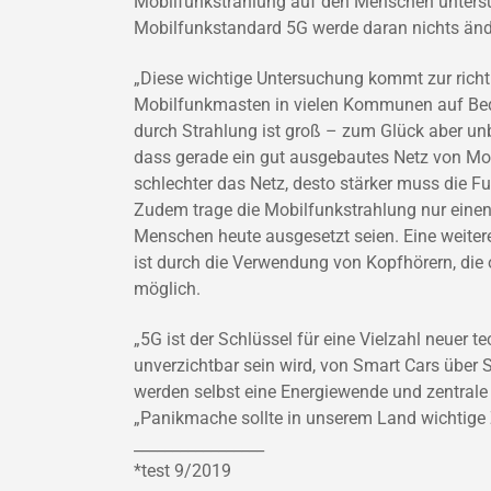
Mobilfunkstrahlung auf den Menschen untersu
Mobilfunkstandard 5G werde daran nichts änd
„Diese wichtige Untersuchung kommt zur richti
Mobilfunkmasten in vielen Kommunen auf Bed
durch Strahlung ist groß – zum Glück aber unb
dass gerade ein gut ausgebautes Netz von Mob
schlechter das Netz, desto stärker muss die 
Zudem trage die Mobilfunkstrahlung nur einen
Menschen heute ausgesetzt seien. Eine weiter
ist durch die Verwendung von Kopfhörern, die o
möglich.
„5G ist der Schlüssel für eine Vielzahl neuer t
unverzichtbar sein wird, von Smart Cars über
werden selbst eine Energiewende und zentrale Kl
„Panikmache sollte in unserem Land wichtige 
_________________
*test 9/2019