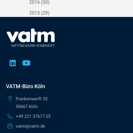
2016
(50)
2015
(28)
VATM-Büro Köln
Frankenwerft 35
50667 Köln
+49 221 37677-25
vatm@vatm.de