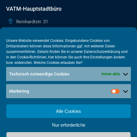
VATM-Hauptstadtbüro
Reinhardtstr. 31
10117 Berlin
+49 30 505615-38
Unsere Website verwendet Cookies. Eingebundene Cookies von
Drittanbietern können diese Informationen ggf. mit weiteren Daten
berlin@vatm.de
zusammenführen. Details finden Sie in unserer
Datenschutzerklärung
und
in den
Cookie-Richtlinien
, hier können Sie auch Ihre Einstellungen ändern
bzw. widerrufen. Welche Cookies erlauben Sie?
VATM-Büro Brüssel
Technisch notwendige Cookies
Immer aktiv
„House of Competition“ Rue de Trèves 49-51
1040 Brüssel · BELGIEN
Marketing
+32 2 446 00 77
vatm@vatm.de
Alle Cookies
Nur erforderliche
Datenschutz
Impressum
Cookies