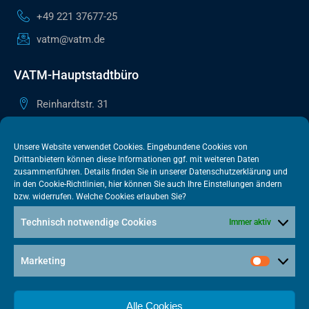
+49 221 37677-25
vatm@vatm.de
VATM-Hauptstadtbüro
Reinhardtstr. 31
10117 Berlin
+49 30 505615-38
Unsere Website verwendet Cookies. Eingebundene Cookies von
Drittanbietern können diese Informationen ggf. mit weiteren Daten
berlin@vatm.de
zusammenführen. Details finden Sie in unserer
Datenschutzerklärung
und
in den
Cookie-Richtlinien
, hier können Sie auch Ihre Einstellungen ändern
bzw. widerrufen. Welche Cookies erlauben Sie?
VATM-Büro Brüssel
Technisch notwendige Cookies
Immer aktiv
„House of Competition“ Rue de Trèves 49-51
1040 Brüssel · BELGIEN
Marketing
+32 2 446 00 77
vatm@vatm.de
Alle Cookies