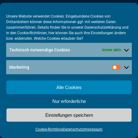
10117 Berlin
+49 30 505615-38
Unsere Website verwendet Cookies. Eingebundene Cookies von
Drittanbietern können diese Informationen ggf. mit weiteren Daten
berlin@vatm.de
zusammenführen. Details finden Sie in unserer
Datenschutzerklärung
und
in den
Cookie-Richtlinien
, hier können Sie auch Ihre Einstellungen ändern
bzw. widerrufen. Welche Cookies erlauben Sie?
VATM-Büro Brüssel
Technisch notwendige Cookies
Immer aktiv
„House of Competition“ Rue de Trèves 49-51
1040 Brüssel · BELGIEN
Marketing
+32 2 446 00 77
vatm@vatm.de
Alle Cookies
Nur erforderliche
Datenschutz
Impressum
Cookies
Einstellungen speichern
Made with
by Punktkom Werbeagentur
Cookie-Richtlinie
Datenschutz
Impressum