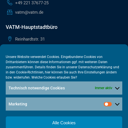
+49 221 37677-25
vatm@vatm.de
VATM-Hauptstadtbüro
Reinhardtstr. 31
10117 Berlin
+49 30 505615-38
Unsere Website verwendet Cookies. Eingebundene Cookies von
Drittanbietern können diese Informationen ggf. mit weiteren Daten
berlin@vatm.de
zusammenführen. Details finden Sie in unserer
Datenschutzerklärung
und
in den
Cookie-Richtlinien
, hier können Sie auch Ihre Einstellungen ändern
bzw. widerrufen. Welche Cookies erlauben Sie?
VATM-Büro Brüssel
Technisch notwendige Cookies
Immer aktiv
„House of Competition“ Rue de Trèves 49-51
1040 Brüssel · BELGIEN
Marketing
+32 2 446 00 77
vatm@vatm.de
Alle Cookies