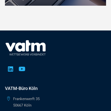
Die Ampel-Regierung konnte zu zentralen
Fragen einer wachstumsorientierten
Wirtschaftspolitik keinen Konsens erzielen.
Branchenübergreifend ist es für alle
Unternehmen unabdingbar, dass die neue
Bundesregierung zu einer
wettbewerbsorientierten Wirtschaftspolitik
zurückkehrt.
Weiterlesen
VATM-Büro Köln
Frankenwerft 35
50667 Köln