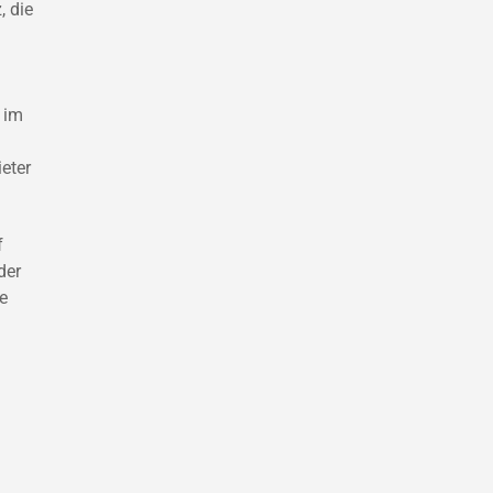
, die
 im
eter
f
der
e