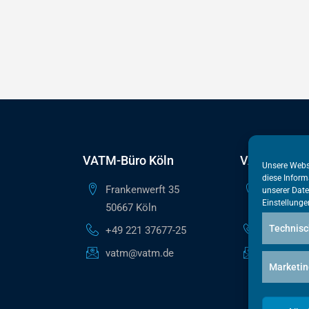
VATM-Büro Köln
VATM-Haupt
Unsere Webs
diese Inform
Frankenwerft 35
Reinhardts
unserer
Date
Einstellunge
50667 Köln
10117 Ber
Technisc
+49 221 37677-25
+49 30 50
vatm@vatm.de
berlin@va
Marketin