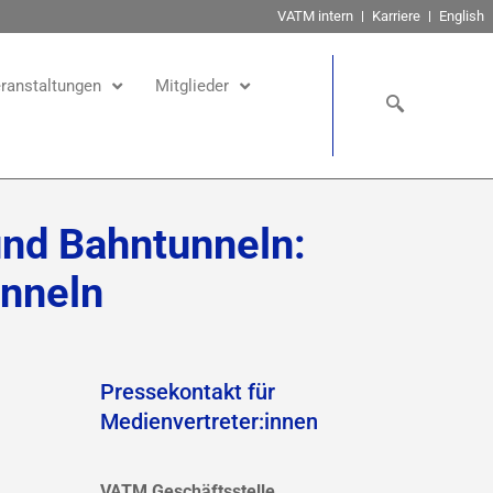
VATM intern
Karriere
English
ranstaltungen
Mitglieder
und Bahntunneln:
unneln
Pressekontakt für
Medienvertreter:innen
VATM Geschäftsstelle