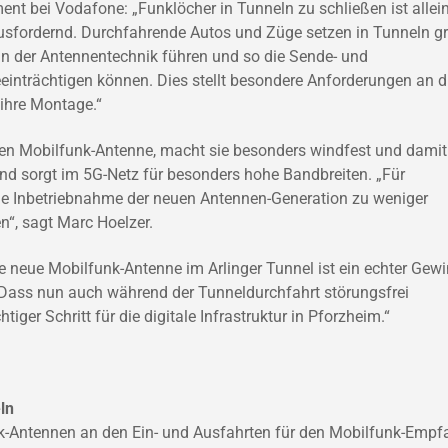
ent bei Vodafone: „Funklöcher in Tunneln zu schließen ist allei
sfordernd. Durchfahrende Autos und Züge setzen in Tunneln g
n der Antennentechnik führen und so die Sende- und
nträchtigen können. Dies stellt besondere Anforderungen an d
 ihre Montage.“
uten Mobilfunk-Antenne, macht sie besonders windfest und damit
 und sorgt im 5G-Netz für besonders hohe Bandbreiten. „Für
ie Inbetriebnahme der neuen Antennen-Generation zu weniger
“, sagt Marc Hoelzer.
e neue Mobilfunk-Antenne im Arlinger Tunnel ist ein echter Gew
n. Dass nun auch während der Tunneldurchfahrt störungsfrei
tiger Schritt für die digitale Infrastruktur in Pforzheim.“
ln
nk-Antennen an den Ein- und Ausfahrten für den Mobilfunk-Empf