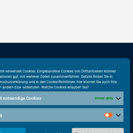
stadtbüro
VATM-Büro Brüssel
ite verwendet Cookies. Eingebundene Cookies von Drittanbietern können
ationen ggf. mit weiteren Daten zusammenführen. Details finden Sie in
tr. 31
„House of Competition“
nschutzerklärung
und in den
Cookie-Richtlinien
, hier können Sie auch Ihre
n ändern bzw. widerrufen. Welche Cookies erlauben Sie?
lin
Rue de Trèves 49-51
1040 Brüssel · BELGIEN
h notwendige Cookies
Immer aktiv
5615-38
+32 2 446 00 77
tm.de
g
vatm@vatm.de