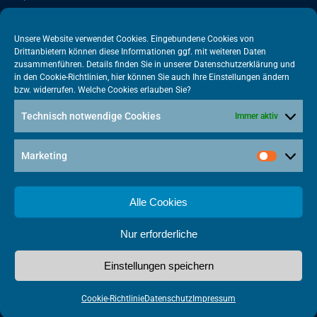
10117 Berlin
+49 30 505615-38
Unsere Website verwendet Cookies. Eingebundene Cookies von
Drittanbietern können diese Informationen ggf. mit weiteren Daten
berlin@vatm.de
zusammenführen. Details finden Sie in unserer
Datenschutzerklärung
und
in den
Cookie-Richtlinien
, hier können Sie auch Ihre Einstellungen ändern
bzw. widerrufen. Welche Cookies erlauben Sie?
VATM-Büro Brüssel
Technisch notwendige Cookies
Immer aktiv
„House of Competition“ Rue de Trèves 49-51
1040 Brüssel · BELGIEN
Marketing
+32 2 446 00 77
vatm@vatm.de
Alle Cookies
Nur erforderliche
Datenschutz
Impressum
Cookies
Einstellungen speichern
Made with
by Punktkom Werbeagentur
Cookie-Richtlinie
Datenschutz
Impressum