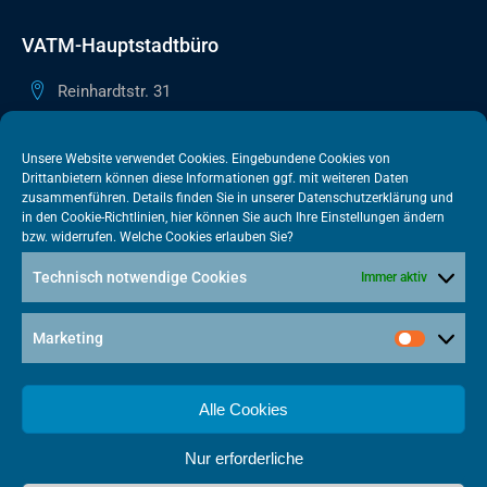
VATM-Hauptstadtbüro
Reinhardtstr. 31
10117 Berlin
+49 30 505615-38
Unsere Website verwendet Cookies. Eingebundene Cookies von
Drittanbietern können diese Informationen ggf. mit weiteren Daten
berlin@vatm.de
zusammenführen. Details finden Sie in unserer
Datenschutzerklärung
und
in den
Cookie-Richtlinien
, hier können Sie auch Ihre Einstellungen ändern
bzw. widerrufen. Welche Cookies erlauben Sie?
VATM-Büro Brüssel
Technisch notwendige Cookies
Immer aktiv
„House of Competition“ Rue de Trèves 49-51
1040 Brüssel · BELGIEN
Marketing
+32 2 446 00 77
vatm@vatm.de
Alle Cookies
Nur erforderliche