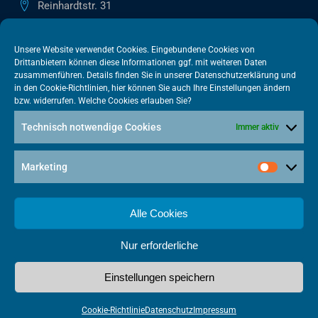
Reinhardtstr. 31
10117 Berlin
+49 30 505615-38
Unsere Website verwendet Cookies. Eingebundene Cookies von
Drittanbietern können diese Informationen ggf. mit weiteren Daten
berlin@vatm.de
zusammenführen. Details finden Sie in unserer
Datenschutzerklärung
und
in den
Cookie-Richtlinien
, hier können Sie auch Ihre Einstellungen ändern
bzw. widerrufen. Welche Cookies erlauben Sie?
VATM-Büro Brüssel
Technisch notwendige Cookies
Immer aktiv
„House of Competition“ Rue de Trèves 49-51
1040 Brüssel · BELGIEN
Marketing
+32 2 446 00 77
vatm@vatm.de
Alle Cookies
Nur erforderliche
Datenschutz
Impressum
Cookies
Einstellungen speichern
Made with
by Punktkom Werbeagentur
Cookie-Richtlinie
Datenschutz
Impressum